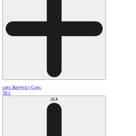
соус Кетчуп ( Соус
50 г
25 ₽