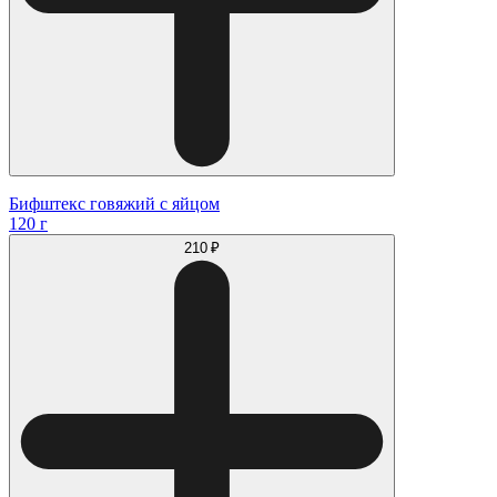
Бифштекс говяжий с яйцом
120 г
210 ₽