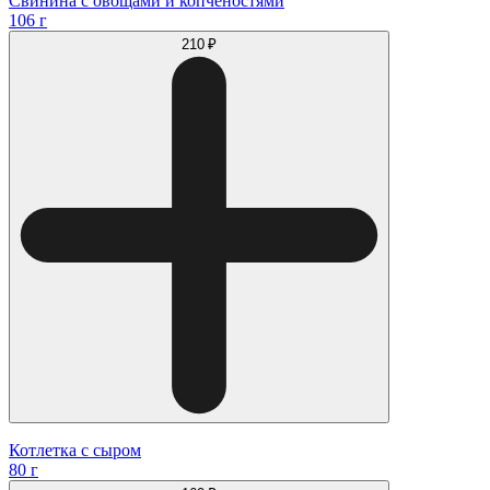
Свинина с овощами и копченостями
106 г
210 ₽
Котлетка с сыром
80 г