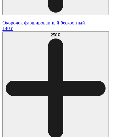
Окорочок фаршированный бескостный
140 г
250 ₽