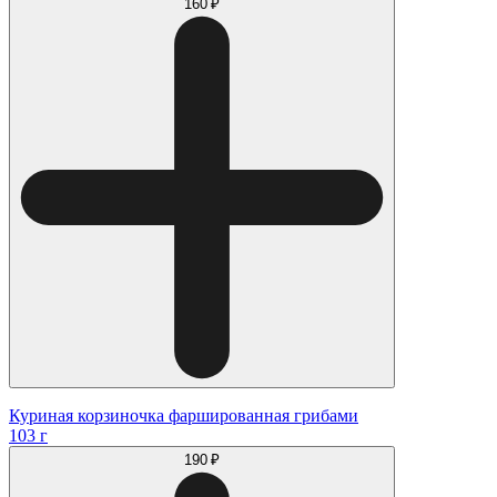
160 ₽
Куриная корзиночка фаршированная грибами
103 г
190 ₽