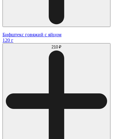
Бифштекс говяжий с яйцом
120 г
210 ₽