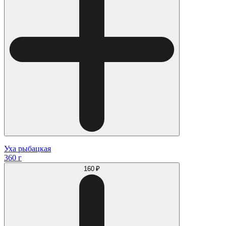
Уха рыбацкая
360 г
160 ₽