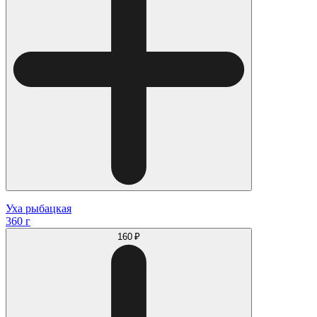
Уха рыбацкая
360 г
160 ₽