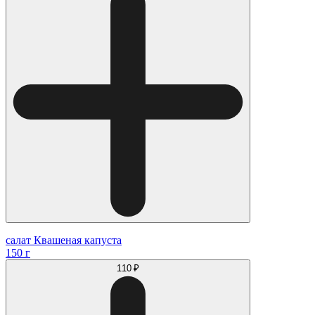
салат Квашеная капуста
150 г
110 ₽