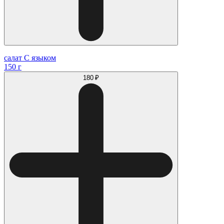
салат С языком
150 г
180 ₽