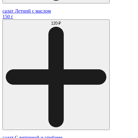
салат Летний с маслом
150 г
120 ₽
салат С ветчиной и грибами