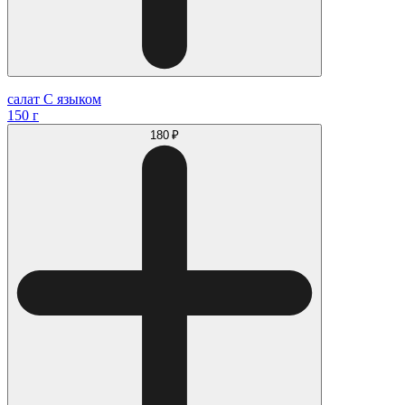
салат С языком
150 г
180 ₽