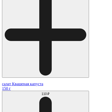
салат Квашеная капуста
150 г
110 ₽