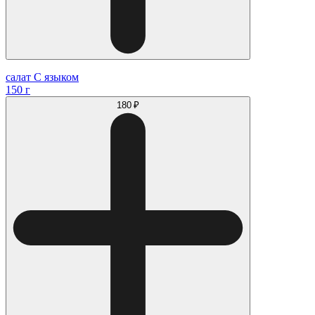
салат С языком
150 г
180 ₽