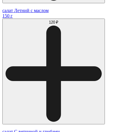
салат Летний с маслом
150 г
120 ₽
салат С ветчиной и грибами