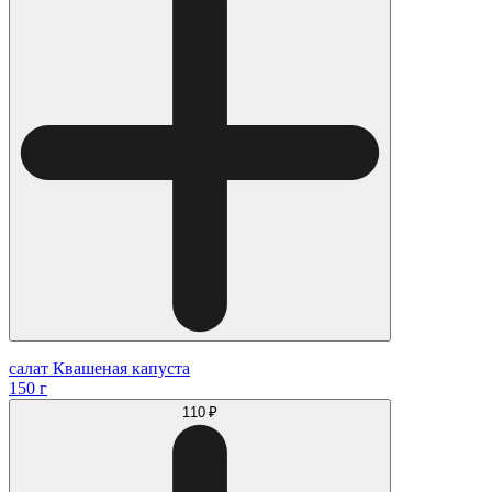
салат Квашеная капуста
150 г
110 ₽