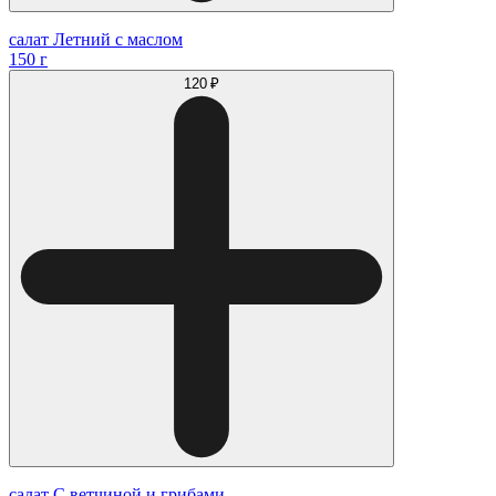
салат Летний с маслом
150 г
120 ₽
салат С ветчиной и грибами