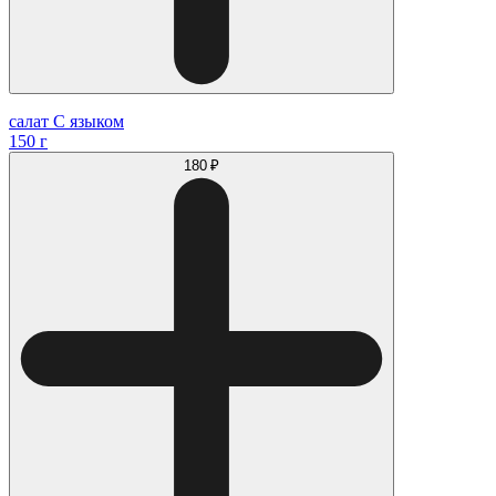
салат С языком
150 г
180 ₽