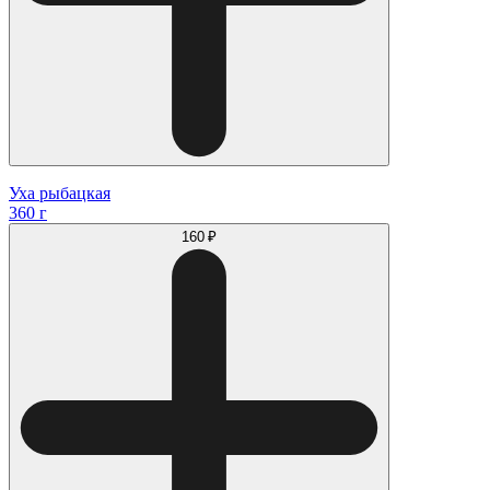
Уха рыбацкая
360 г
160 ₽