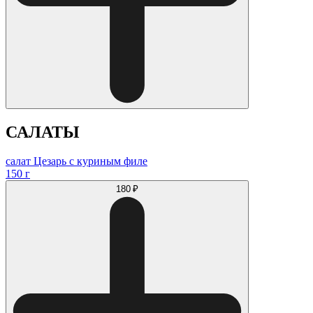
САЛАТЫ
салат Цезарь с куриным филе
150 г
180 ₽